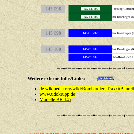
145 0
96
145-CL 005
Freiburg Güteru
145-CL 005
bei Denzlingen (
145 0
98
145-CL 202
bei Köndringen 
145
100
145-CL 204
bei Denzlingen (
145-CL 204
Schallstadt (KBS
Weitere externe Infos/Links:
(
)
de.wikipedia.org/wiki/Bombardier_Traxx#Baure
www.udokrupp.de
Modelle BR 145
Sollte auf der linken Seite keine Auswahlleiste erscheinen, dann bitte unter
www.UlmerEi