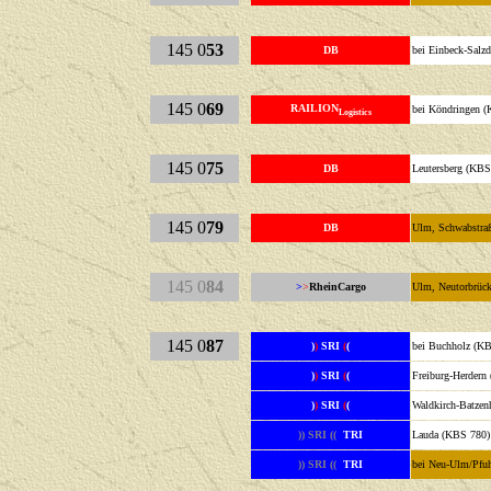
145 0
53
DB
bei Einbeck-Salz
145 0
69
RAILION
bei Köndringen 
Logistics
145 0
75
DB
Leutersberg (KBS
145 0
79
DB
Ulm, Schwabstra
145 0
84
>
>
RheinCargo
Ulm, Neutorbrüc
145 0
87
)
)
SRI
(
(
bei Buchholz 
)
)
SRI
(
(
Freiburg-Herder
)
)
SRI
(
(
Waldkirch-Batze
)) SRI ((
TRI
Lauda (KBS 
)) SRI ((
TRI
bei Neu-Ulm/Pfu