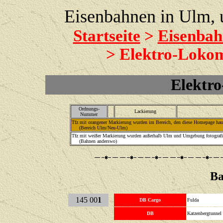
Eisenbahnen in Ulm,
Startseite
>
Eisenbah
> Elektro-Lokom
Elektr
Ordnungs-
Lackierung
Nummer
Tfz mit orangener Markierung wurden im Bereich, den diese Homepage haupt
(Bereich Ulm/Neu-Ulm)
Tfz mit weißer Markierung wurden außerhalb Ulm und Umgebung fotografie
(Bahnen anderswo)
Ba
145 00
1
DB Cargo
Fulda
DB
Katzenbergtunnel