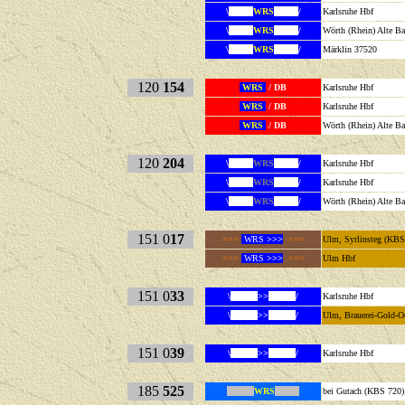
\
WRS
/
Karlsruhe 
\
WRS
/
Wörth (Rhein) Al
\
WRS
/
Märklin 37520
120
154
WRS
/ DB
Karlsruhe 
WRS
/ DB
Karlsruhe 
WRS
/ DB
Wörth (Rhein) Al
120
204
\
WRS
/
Karlsruh
\
WRS
/
Karlsruh
\
WRS
/
Wörth (Rhein) Al
151 0
17
===
WRS
>>>
===
Ulm, Syrlinsteg (KB
===
WRS
>>>
===
Ulm Hbf
151 0
33
\
>>
/
Karlsruhe Hbf
\
>>
/
Ulm, Brauerei-Gold-O
151 0
39
\
>>
/
Karlsruhe 
185
525
WRS
bei Gutach (KBS 720)