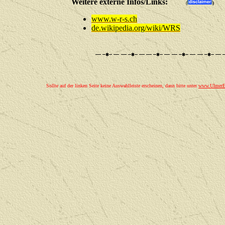
Weitere externe Infos/Links:
(
)
www.w-r-s.ch
de.wikipedia.org/wiki/WRS
Sollte auf der linken Seite keine Auswahlleiste erscheinen, dann bitte unter
www.UlmerEi