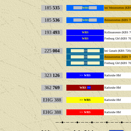
185
535
WRS
bei Westerste
185
536
WRS
Beimerstett
193
493
WRS
Kollmarsreute (KBS 7
WRS
Freiburg Gbf (KBS 70
225
004
>>
bei Gutach (KBS 720)
>>
Beimerstett
>>
Freiburg G
323
126
>> WRS
Karlsruhe 
362
769
WRS
>>
Karlsruhe 
EHG 388
>> WRS
Karlsruhe 
EHG 388
>> WRS
Karlsruhe 