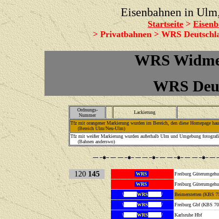
Eisenbahnen in Ul
Startseite
>
Eisenb
> Privatbahnen > WRS Deutsch
WRS Widmer
WRS Deu
Ordnungs-
Lackierung
Nummer
Tfz mit orangener Markierung wurden im Bereich, den diese Homepage haupt
(Bereich Ulm/Neu-Ulm)
Tfz mit weißer Markierung wurden außerhalb Ulm und Umgebung fotografie
(Bahnen anderswo)
120
145
WRS
Freiburg Güterumgeh
WRS
Freiburg Güterumgeh
\
WRS
/
Beimerstett
\
WRS
/
Freiburg G
\
WRS
/
Karlsruhe 